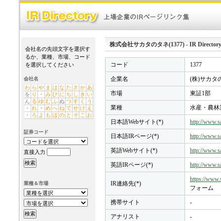
株式会社サカタのタネ(1377) - IR Director
会社名の先頭文字を選択す
るか、業種、市場、コード
コード
1377
を選択してください
企業名
(株)サカタ
会社名
わ
ら
や
ま
は
な
た
さ
か
あ
市場
東証1部
を
り
・
み
ひ
に
ち
し
き
い
ん
る
ゆ
む
ふ
ぬ
つ
す
く
う
業種
水産・農林
・
れ
・
め
へ
ね
て
せ
け
え
・
ろ
よ
も
ほ
の
と
そ
こ
お
日本語Webサイト(*)
http://www.sa
証券コード
日本語IRページ(*)
http://www.sa
英語Webサイト(*)
http://www.s
直接入力
英語IRページ(*)
http://www.sa
https://www.s
IR連絡先(*)
業種＆市場
フォーム
携帯サイト
-
アナリスト
-