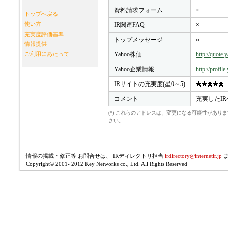
資料請求フォーム
×
トップへ戻る
使い方
IR関連FAQ
×
充実度評価基準
トップメッセージ
○
情報提供
Yahoo株価
http://quote
ご利用にあたって
Yahoo企業情報
http://profil
IRサイトの充実度(星0～5)
コメント
充実したI
(*) これらのアドレスは、変更になる可能性があ
さい。
情報の掲載・修正等 お問合せは、 IRディレクトリ担当
irdirectory@internetir.jp
Copyright© 2001- 2012 Key Networks co., Ltd. All Rights Reserved