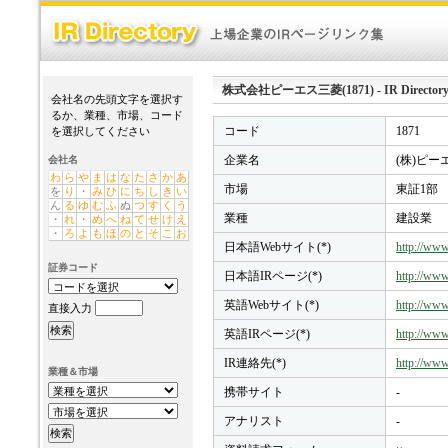
株式会社ピーエス三菱(1871) - IR Director
会社名の先頭文字を選択す
るか、業種、市場、コード
コード
1871
を選択してください
企業名
(株)ピー
会社名
わ
ら
や
ま
は
な
た
さ
か
あ
市場
東証1部
を
り
・
み
ひ
に
ち
し
き
い
ん
る
ゆ
む
ふ
ぬ
つ
す
く
う
業種
建設業
・
れ
・
め
へ
ね
て
せ
け
え
・
ろ
よ
も
ほ
の
と
そ
こ
お
日本語Webサイト(*)
http://www
証券コード
日本語IRページ(*)
http://www
英語Webサイト(*)
http://www
直接入力
英語IRページ(*)
http://www
IR連絡先(*)
http://www
業種＆市場
携帯サイト
-
アナリスト
-