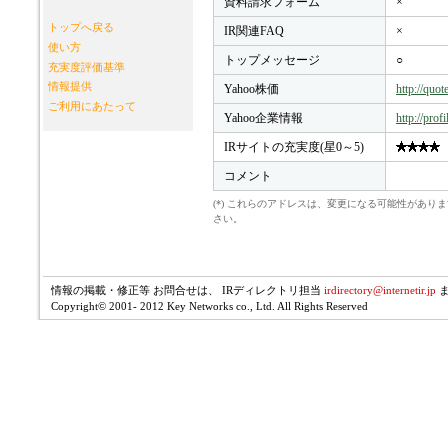
資料請求フォーム
×
トップへ戻る
IR関連FAQ
×
使い方
トップメッセージ
○
充実度評価基準
情報提供
Yahoo株価
http://quo
ご利用にあたって
Yahoo企業情報
http://prof
IRサイトの充実度(星0～5)
コメント
(*) これらのアドレスは、変更になる可能性があ
さい。
情報の掲載・修正等 お問合せは、 IRディレクトリ担当
irdirectory@internetir.jp
Copyright© 2001- 2012 Key Networks co., Ltd. All Rights Reserved