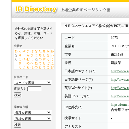
ＮＥＣネッツエスアイ株式会社(1973) - IR Di
会社名の先頭文字を選択す
るか、業種、市場、コード
コード
1973
を選択してください
企業名
ＮＥＣネッ
会社名
わ
ら
や
ま
は
な
た
さ
か
あ
市場
東証1部
を
り
・
み
ひ
に
ち
し
き
い
ん
る
ゆ
む
ふ
ぬ
つ
す
く
う
業種
建設業
・
れ
・
め
へ
ね
て
せ
け
え
・
ろ
よ
も
ほ
の
と
そ
こ
お
日本語Webサイト(*)
http://www.ne
証券コード
日本語IRページ(*)
http://www.ne
英語Webサイト(*)
http://www.ne
直接入力
英語IRページ(*)
http://www.ne
https://form.
IR連絡先(*)
業種＆市場
合せ用フォ
携帯サイト
-
アナリスト
-