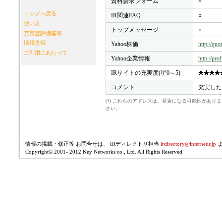
資料請求フォーム
×
トップへ戻る
IR関連FAQ
○
使い方
トップメッセージ
○
充実度評価基準
情報提供
Yahoo株価
http://qu
ご利用にあたって
Yahoo企業情報
http://pro
IRサイトの充実度(星0～5)
コメント
充実した
(*) これらのアドレスは、変更になる可能性があ
さい。
情報の掲載・修正等 お問合せは、 IRディレクトリ担当
irdirectory@internetir.jp
Copyright© 2001- 2012 Key Networks co., Ltd. All Rights Reserved