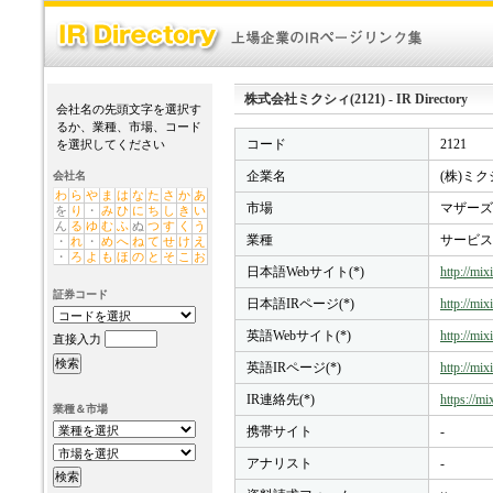
株式会社ミクシィ(2121) - IR Directory
会社名の先頭文字を選択す
るか、業種、市場、コード
コード
2121
を選択してください
企業名
(株)ミ
会社名
わ
ら
や
ま
は
な
た
さ
か
あ
市場
マザーズ
を
り
・
み
ひ
に
ち
し
き
い
ん
る
ゆ
む
ふ
ぬ
つ
す
く
う
業種
サービス
・
れ
・
め
へ
ね
て
せ
け
え
・
ろ
よ
も
ほ
の
と
そ
こ
お
日本語Webサイト(*)
http://mixi
証券コード
日本語IRページ(*)
http://mix
英語Webサイト(*)
http://mix
直接入力
英語IRページ(*)
http://mixi
IR連絡先(*)
https://mix
業種＆市場
携帯サイト
-
アナリスト
-