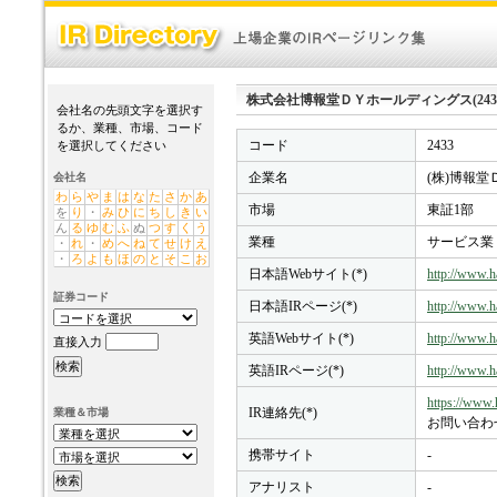
株式会社博報堂ＤＹホールディングス(2433) - I
会社名の先頭文字を選択す
るか、業種、市場、コード
コード
2433
を選択してください
企業名
(株)博報
会社名
わ
ら
や
ま
は
な
た
さ
か
あ
市場
東証1部
を
り
・
み
ひ
に
ち
し
き
い
ん
る
ゆ
む
ふ
ぬ
つ
す
く
う
業種
サービス業
・
れ
・
め
へ
ね
て
せ
け
え
・
ろ
よ
も
ほ
の
と
そ
こ
お
日本語Webサイト(*)
http://www.h
証券コード
日本語IRページ(*)
http://www.h
英語Webサイト(*)
http://www.h
直接入力
英語IRページ(*)
http://www.h
https://www.
IR連絡先(*)
業種＆市場
お問い合わ
携帯サイト
-
アナリスト
-