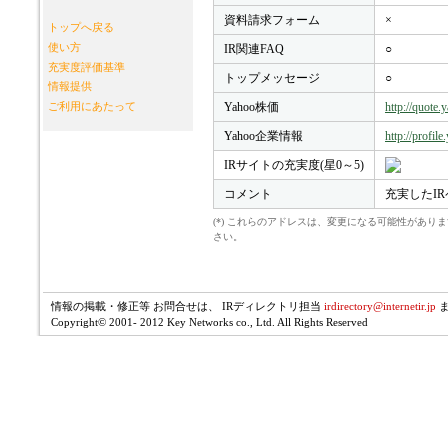
資料請求フォーム
×
トップへ戻る
使い方
IR関連FAQ
○
充実度評価基準
トップメッセージ
○
情報提供
Yahoo株価
http://quote
ご利用にあたって
Yahoo企業情報
http://profil
IRサイトの充実度(星0～5)
コメント
充実したI
(*) これらのアドレスは、変更になる可能性があ
さい。
情報の掲載・修正等 お問合せは、 IRディレクトリ担当
irdirectory@internetir.jp
Copyright© 2001- 2012 Key Networks co., Ltd. All Rights Reserved