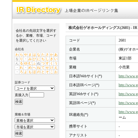
株式会社ゲオホールディングス(2681) - IR Di
会社名の先頭文字を選択す
るか、業種、市場、コード
コード
2681
を選択してください
企業名
(株)ゲオ
会社名
わ
ら
や
ま
は
な
た
さ
か
あ
市場
東証1部
を
り
・
み
ひ
に
ち
し
き
い
ん
る
ゆ
む
ふ
ぬ
つ
す
く
う
業種
小売業
・
れ
・
め
へ
ね
て
せ
け
え
・
ろ
よ
も
ほ
の
と
そ
こ
お
日本語Webサイト(*)
http://www.ge
証券コード
日本語IRページ(*)
http://www.ge
英語Webサイト(*)
http://www.ge
直接入力
英語IRページ(*)
http://www.ge
http://www.g
IR連絡先(*)
業種＆市場
ーム
携帯サイト
-
アナリスト
-