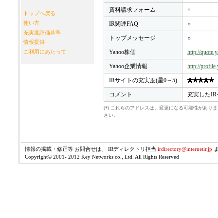
資料請求フォーム
×
トップへ戻る
使い方
IR関連FAQ
○
充実度評価基準
トップメッセージ
○
情報提供
Yahoo株価
http://quote
ご利用にあたって
Yahoo企業情報
http://profil
IRサイトの充実度(星0～5)
コメント
充実したI
(*) これらのアドレスは、変更になる可能性があ
さい。
情報の掲載・修正等 お問合せは、 IRディレクトリ担当
irdirectory@internetir.jp
Copyright© 2001- 2012 Key Networks co., Ltd. All Rights Reserved