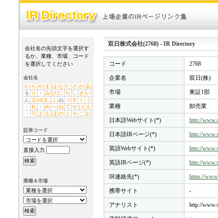
双日株式会社(2768) - IR Directory
会社名の先頭文字を選択す
るか、業種、市場、コード
コード
2768
を選択してください
企業名
双日(株)
会社名
わ
ら
や
ま
は
な
た
さ
か
あ
市場
東証1部
を
り
・
み
ひ
に
ち
し
き
い
ん
る
ゆ
む
ふ
ぬ
つ
す
く
う
業種
卸売業
・
れ
・
め
へ
ね
て
せ
け
え
・
ろ
よ
も
ほ
の
と
そ
こ
お
日本語Webサイト(*)
http://www.s
証券コード
日本語IRページ(*)
http://www.s
英語Webサイト(*)
http://www.s
直接入力
英語IRページ(*)
http://www.s
IR連絡先(*)
https://www.
業種＆市場
携帯サイト
-
アナリスト
http://www.s