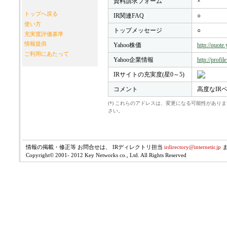
資料請求フォーム
×
トップへ戻る
IR関連FAQ
○
使い方
トップメッセージ
○
充実度評価基準
情報提供
Yahoo株価
http://quot
ご利用にあたって
Yahoo企業情報
http://profi
IRサイトの充実度(星0～5)
コメント
高度なIR
(*) これらのアドレスは、変更になる可能性があ
さい。
情報の掲載・修正等 お問合せは、 IRディレクトリ担当
irdirectory@internetir.jp
Copyright© 2001- 2012 Key Networks co., Ltd. All Rights Reserved