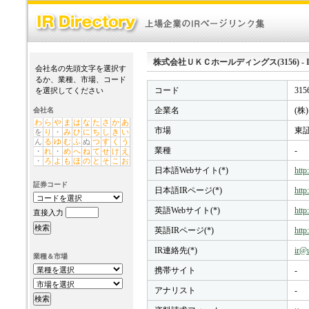
株式会社ＵＫＣホールディングス(3156) - IR D
会社名の先頭文字を選択す
るか、業種、市場、コード
コード
315
を選択してください
企業名
(
会社名
わ
ら
や
ま
は
な
た
さ
か
あ
市場
東証
を
り
・
み
ひ
に
ち
し
き
い
ん
る
ゆ
む
ふ
ぬ
つ
す
く
う
業種
-
・
れ
・
め
へ
ね
て
せ
け
え
・
ろ
よ
も
ほ
の
と
そ
こ
お
日本語Webサイト(*)
htt
証券コード
日本語IRページ(*)
http
英語Webサイト(*)
http
直接入力
英語IRページ(*)
http
IR連絡先(*)
ir@
業種＆市場
携帯サイト
-
アナリスト
-