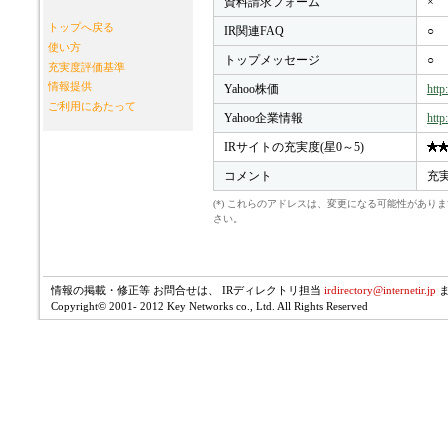
資料請求フォーム
×
トップへ戻る
IR関連FAQ
○
使い方
トップメッセージ
○
充実度評価基準
情報提供
Yahoo株価
http
ご利用にあたって
Yahoo企業情報
http
IRサイトの充実度(星0～5)
コメント
充
(*) これらのアドレスは、変更になる可能性があ
さい。
情報の掲載・修正等 お問合せは、 IRディレクトリ担当
irdirectory@internetir.jp
Copyright© 2001- 2012 Key Networks co., Ltd. All Rights Reserved