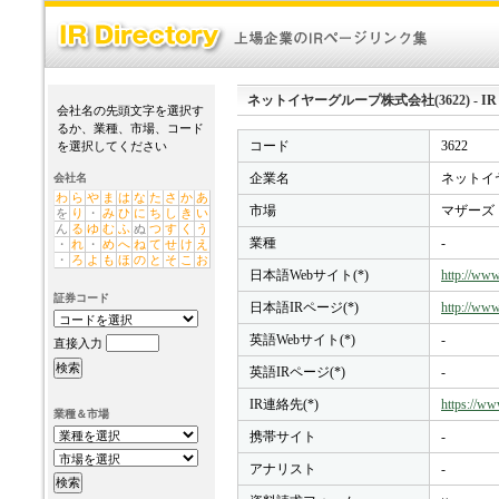
ネットイヤーグループ株式会社(3622) - IR Di
会社名の先頭文字を選択す
るか、業種、市場、コード
コード
3622
を選択してください
企業名
ネットイ
会社名
わ
ら
や
ま
は
な
た
さ
か
あ
市場
マザーズ
を
り
・
み
ひ
に
ち
し
き
い
ん
る
ゆ
む
ふ
ぬ
つ
す
く
う
業種
-
・
れ
・
め
へ
ね
て
せ
け
え
・
ろ
よ
も
ほ
の
と
そ
こ
お
日本語Webサイト(*)
http://www
証券コード
日本語IRページ(*)
http://www.
英語Webサイト(*)
-
直接入力
英語IRページ(*)
-
IR連絡先(*)
https://www
業種＆市場
携帯サイト
-
アナリスト
-