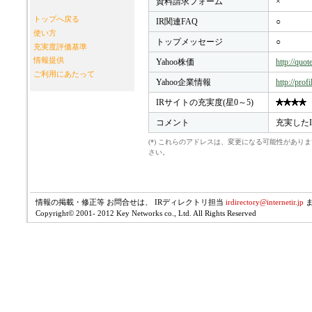
資料請求フォーム
×
トップへ戻る
IR関連FAQ
○
使い方
トップメッセージ
○
充実度評価基準
情報提供
Yahoo株価
http://quo
ご利用にあたって
Yahoo企業情報
http://prof
IRサイトの充実度(星0～5)
コメント
充実した
(*) これらのアドレスは、変更になる可能性があ
さい。
情報の掲載・修正等 お問合せは、 IRディレクトリ担当
irdirectory@internetir.jp
Copyright© 2001- 2012 Key Networks co., Ltd. All Rights Reserved