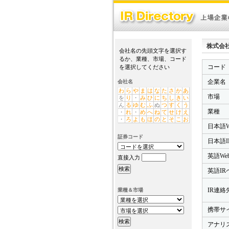
株式会社三
会社名の先頭文字を選択す
るか、業種、市場、コード
コード
を選択してください
企業名
会社名
わ
ら
や
ま
は
な
た
さ
か
あ
市場
を
り
・
み
ひ
に
ち
し
き
い
ん
る
ゆ
む
ふ
ぬ
つ
す
く
う
業種
・
れ
・
め
へ
ね
て
せ
け
え
・
ろ
よ
も
ほ
の
と
そ
こ
お
日本語W
証券コード
日本語I
英語We
直接入力
英語IR
IR連絡先
業種＆市場
携帯サ
アナリ