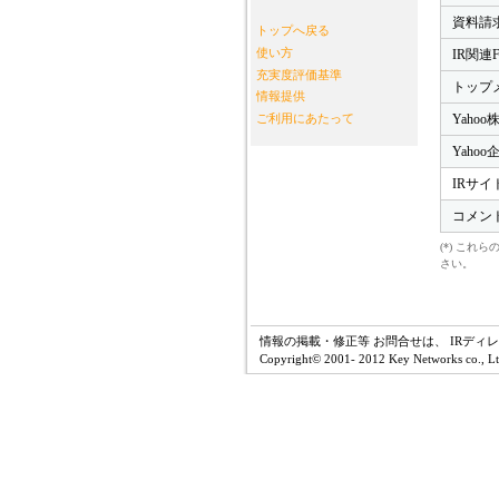
資料請
トップへ戻る
使い方
IR関連
充実度評価基準
トップ
情報提供
Yahoo
ご利用にあたって
Yaho
IRサイ
コメン
(*) こ
さい。
情報の掲載・修正等 お問合せは、 IRディ
Copyright© 2001- 2012 Key Networks co., Ltd