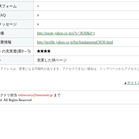
求フォーム
×
FAQ
○
メッセージ
○
株価
http://quote.yahoo.co.jp/q?s=3636&d=t
o企業情報
http://profile.yahoo.co.jp/biz/fundamental/3636.html
トの充実度(星0～5)
ト
充実したIRページ
れらのアドレスは、変更になる可能性があります。アクセスできない場合は、トップページからアクセス
▲サイト
レクトリ担当
irdirectory@internetir.jp
まで
. All Rights Reserved