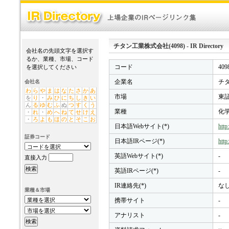
チタン工業株式会社(4098) - IR Directory
会社名の先頭文字を選択す
るか、業種、市場、コード
コード
409
を選択してください
企業名
チタ
会社名
わ
ら
や
ま
は
な
た
さ
か
あ
市場
東証
を
り
・
み
ひ
に
ち
し
き
い
ん
る
ゆ
む
ふ
ぬ
つ
す
く
う
業種
化
・
れ
・
め
へ
ね
て
せ
け
え
・
ろ
よ
も
ほ
の
と
そ
こ
お
日本語Webサイト(*)
http
証券コード
日本語IRページ(*)
http
英語Webサイト(*)
-
直接入力
英語IRページ(*)
-
IR連絡先(*)
な
業種＆市場
携帯サイト
-
アナリスト
-