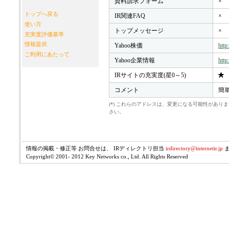
資料請求フォーム
×
トップへ戻る
IR関連FAQ
×
使い方
トップメッセージ
×
充実度評価基準
情報提供
Yahoo株価
http
ご利用にあたって
Yahoo企業情報
http
IRサイトの充実度(星0～5)
コメント
簡単
(*) これらのアドレスは、変更になる可能性があ
さい。
情報の掲載・修正等 お問合せは、 IRディレクトリ担当
irdirectory@internetir.jp
Copyright© 2001- 2012 Key Networks co., Ltd. All Rights Reserved