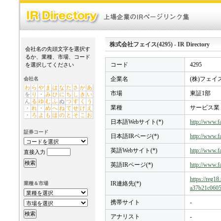
株式会社フェイス(4295) - IR Directory
会社名の先頭文字を選択す
るか、業種、市場、コード
コード
4295
を選択してください
企業名
(株)フェイ
会社名
わ
ら
や
ま
は
な
た
さ
か
あ
市場
東証1部
を
り
・
み
ひ
に
ち
し
き
い
ん
る
ゆ
む
ふ
ぬ
つ
す
く
う
業種
サービス業
・
れ
・
め
へ
ね
て
せ
け
え
・
ろ
よ
も
ほ
の
と
そ
こ
お
日本語Webサイト(*)
http://www.fa
証券コード
日本語IRページ(*)
http://www.fa
英語Webサイト(*)
http://www.fa
直接入力
英語IRページ(*)
http://www.fa
https://reg1
IR連絡先(*)
業種＆市場
a37b21c0605
携帯サイト
-
アナリスト
-