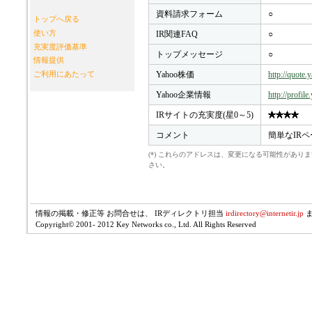
資料請求フォーム
○
トップへ戻る
使い方
IR関連FAQ
○
充実度評価基準
トップメッセージ
○
情報提供
Yahoo株価
http://quote
ご利用にあたって
Yahoo企業情報
http://profil
IRサイトの充実度(星0～5)
コメント
簡単なIRペ
(*) これらのアドレスは、変更になる可能性があ
さい。
情報の掲載・修正等 お問合せは、 IRディレクトリ担当
irdirectory@internetir.jp
Copyright© 2001- 2012 Key Networks co., Ltd. All Rights Reserved