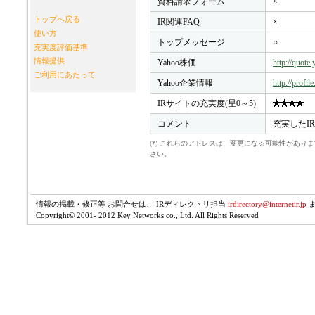
資料請求フォーム
×
トップへ戻る
IR関連FAQ
×
使い方
トップメッセージ
○
充実度評価基準
情報提供
Yahoo株価
http://quot
ご利用にあたって
Yahoo企業情報
http://profi
IRサイトの充実度(星0～5)
コメント
充実したI
(*) これらのアドレスは、変更になる可能性があ
さい。
情報の掲載・修正等 お問合せは、 IRディレクトリ担当
irdirectory@internetir.jp
Copyright© 2001- 2012 Key Networks co., Ltd. All Rights Reserved