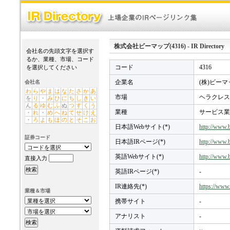
株式会社ビーマップ(4316) - IR Directory
会社名の先頭文字を選択す
るか、業種、市場、コード
コード
4316
を選択してください
企業名
(株)ビーマ
会社名
わ
ら
や
ま
は
な
た
さ
か
あ
市場
ヘラクレス
を
り
・
み
ひ
に
ち
し
き
い
ん
る
ゆ
む
ふ
ぬ
つ
す
く
う
業種
サービス業
・
れ
・
め
へ
ね
て
せ
け
え
・
ろ
よ
も
ほ
の
と
そ
こ
お
日本語Webサイト(*)
http://www.
証券コード
日本語IRページ(*)
http://www.b
英語Webサイト(*)
http://www.b
直接入力
英語IRページ(*)
-
IR連絡先(*)
https://www.
業種＆市場
携帯サイト
-
アナリスト
-