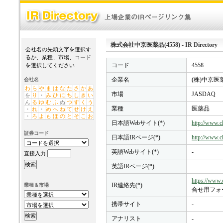
株式会社中京医薬品(4558) - IR Directory
会社名の先頭文字を選択す
るか、業種、市場、コード
コード
4558
を選択してください
企業名
(株)中京医
会社名
わ
ら
や
ま
は
な
た
さ
か
あ
市場
JASDAQ
を
り
・
み
ひ
に
ち
し
き
い
ん
る
ゆ
む
ふ
ぬ
つ
す
く
う
業種
医薬品
・
れ
・
め
へ
ね
て
せ
け
え
・
ろ
よ
も
ほ
の
と
そ
こ
お
日本語Webサイト(*)
http://www.c
証券コード
日本語IRページ(*)
http://www.c
英語Webサイト(*)
-
直接入力
英語IRページ(*)
-
https://www.
IR連絡先(*)
業種＆市場
合せ用フォ
携帯サイト
-
アナリスト
-