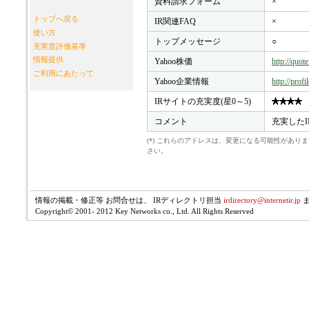
資料請求フォーム
×
トップへ戻る
IR関連FAQ
×
使い方
トップメッセージ
○
充実度評価基準
情報提供
Yahoo株価
http://quo
ご利用にあたって
Yahoo企業情報
http://prof
IRサイトの充実度(星0～5)
コメント
充実したI
(*) これらのアドレスは、変更になる可能性があ
さい。
情報の掲載・修正等 お問合せは、 IRディレクトリ担当
irdirectory@internetir.jp
Copyright© 2001- 2012 Key Networks co., Ltd. All Rights Reserved