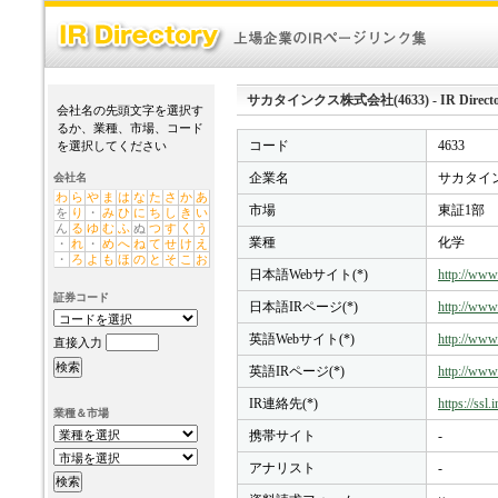
サカタインクス株式会社(4633) - IR Directo
会社名の先頭文字を選択す
るか、業種、市場、コード
コード
4633
を選択してください
企業名
サカタイン
会社名
わ
ら
や
ま
は
な
た
さ
か
あ
市場
東証1部
を
り
・
み
ひ
に
ち
し
き
い
ん
る
ゆ
む
ふ
ぬ
つ
す
く
う
業種
化学
・
れ
・
め
へ
ね
て
せ
け
え
・
ろ
よ
も
ほ
の
と
そ
こ
お
日本語Webサイト(*)
http://www.
証券コード
日本語IRページ(*)
http://www.
英語Webサイト(*)
http://www.
直接入力
英語IRページ(*)
http://www.
IR連絡先(*)
https://ssl
業種＆市場
携帯サイト
-
アナリスト
-