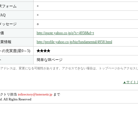
求フォーム
×
FAQ
×
メッセージ
○
株価
http://quote.yahoo.co.jp/q?s=4958&d=t
o企業情報
http://profile.yahoo.co.jp/biz/fundamental/4958.html
トの充実度(星0～5)
ト
簡単なIRページ
れらのアドレスは、変更になる可能性があります。アクセスできない場合は、トップページからアクセス
▲サイト
レクトリ担当
irdirectory@internetir.jp
まで
. All Rights Reserved