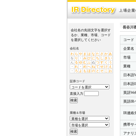
長谷川香料株
会社名の先頭文字を選択す
るか、業種、市場、コード
コード
を選択してください
企業名
会社名
わ
ら
や
ま
は
な
た
さ
か
あ
市場
を
り
・
み
ひ
に
ち
し
き
い
ん
る
ゆ
む
ふ
ぬ
つ
す
く
う
業種
・
れ
・
め
へ
ね
て
せ
け
え
・
ろ
よ
も
ほ
の
と
そ
こ
お
日本語W
証券コード
日本語I
英語We
直接入力
英語IR
IR連絡先
業種＆市場
携帯サ
アナリ