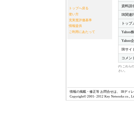
資料請
トップへ戻る
使い方
IR関連
充実度評価基準
トップ
情報提供
Yahoo
ご利用にあたって
Yaho
IRサイ
コメン
(*) こ
さい。
情報の掲載・修正等 お問合せは、 IRディ
Copyright© 2001- 2012 Key Networks co., Ltd