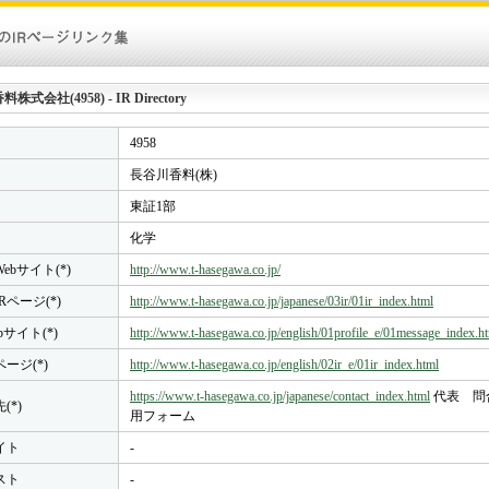
式会社(4958) - IR Directory
4958
長谷川香料(株)
東証1部
化学
ebサイト(*)
http://www.t-hasegawa.co.jp/
Rページ(*)
http://www.t-hasegawa.co.jp/japanese/03ir/01ir_index.html
bサイト(*)
http://www.t-hasegawa.co.jp/english/01profile_e/01message_index.h
ページ(*)
http://www.t-hasegawa.co.jp/english/02ir_e/01ir_index.html
https://www.t-hasegawa.co.jp/japanese/contact_index.html
代表 問
(*)
用フォーム
イト
-
スト
-