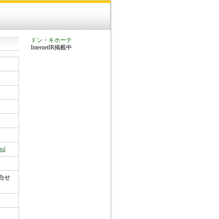
ドン・キホーテ
InternetIR掲載中
tml
合せ