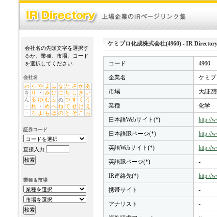
ケミプロ化成株式会社(4960) - IR Director
会社名の先頭文字を選択す
るか、業種、市場、コード
コード
4960
を選択してください
企業名
ケミプ
会社名
わ
ら
や
ま
は
な
た
さ
か
あ
市場
大証2
を
り
・
み
ひ
に
ち
し
き
い
ん
る
ゆ
む
ふ
ぬ
つ
す
く
う
業種
化学
・
れ
・
め
へ
ね
て
せ
け
え
・
ろ
よ
も
ほ
の
と
そ
こ
お
日本語Webサイト(*)
http://
証券コード
日本語IRページ(*)
http://
英語Webサイト(*)
http://
直接入力
英語IRページ(*)
-
IR連絡先(*)
http://
業種＆市場
携帯サイト
-
アナリスト
-