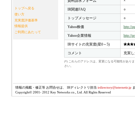
資料請求フォーム
×
トップへ戻る
IR関連FAQ
○
使い方
トップメッセージ
○
充実度評価基準
情報提供
Yahoo株価
http://
ご利用にあたって
Yahoo企業情報
http://p
IRサイトの充実度(星0～5)
コメント
充実し
(*) これらのアドレスは、変更になる可能性があ
さい。
情報の掲載・修正等 お問合せは、 IRディレクトリ担当
irdirectory@internetir.jp
Copyright© 2001- 2012 Key Networks co., Ltd. All Rights Reserved