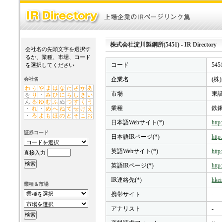
株式会社淀川製鋼所(5451) - IR Directory
会社名の先頭文字を選択す
るか、業種、市場、コード
コード
545
を選択してください
企業名
(株
会社名
わ
ら
や
ま
は
な
た
さ
か
あ
市場
東証
を
り
・
み
ひ
に
ち
し
き
い
ん
る
ゆ
む
ふ
ぬ
つ
す
く
う
業種
鉄
・
れ
・
め
へ
ね
て
せ
け
え
・
ろ
よ
も
ほ
の
と
そ
こ
お
日本語Webサイト(*)
http
証券コード
日本語IRページ(*)
http
英語Webサイト(*)
http
直接入力
英語IRページ(*)
http
IR連絡先(*)
hkei
業種＆市場
携帯サイト
-
アナリスト
-