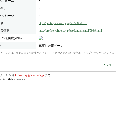
求フォーム
×
FAQ
○
メッセージ
○
株価
http://quote.yahoo.co.jp/q?s=5989&d=t
o企業情報
http://profile.yahoo.co.jp/biz/fundamental/5989.html
トの充実度(星0～5)
ト
充実したIRページ
れらのアドレスは、変更になる可能性があります。アクセスできない場合は、トップページからアクセス
▲サイト
レクトリ担当
irdirectory@internetir.jp
まで
. All Rights Reserved