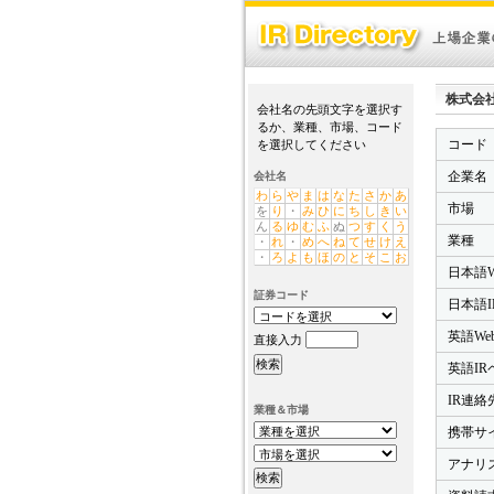
株式会社エイ
会社名の先頭文字を選択す
るか、業種、市場、コード
コード
を選択してください
企業名
会社名
わ
ら
や
ま
は
な
た
さ
か
あ
市場
を
り
・
み
ひ
に
ち
し
き
い
ん
る
ゆ
む
ふ
ぬ
つ
す
く
う
業種
・
れ
・
め
へ
ね
て
せ
け
え
・
ろ
よ
も
ほ
の
と
そ
こ
お
日本語W
証券コード
日本語I
英語We
直接入力
英語IR
IR連絡先
業種＆市場
携帯サ
アナリ