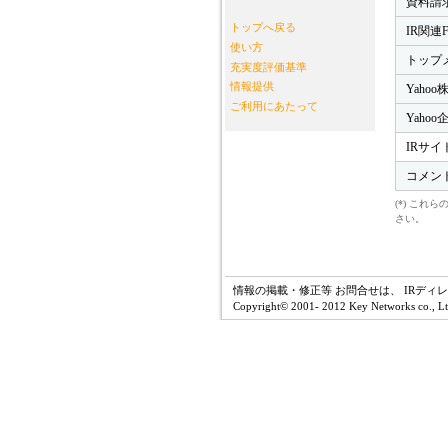
資料請
トップへ戻る
IR関連
使い方
トップ
充実度評価基準
情報提供
Yahoo
ご利用にあたって
Yaho
IRサイ
コメン
(*) こ
さい。
情報の掲載・修正等 お問合せは、 IRディ
Copyright© 2001- 2012 Key Networks co., Ltd