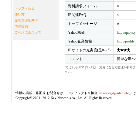
資料請求フォーム
×
トップへ戻る
使い方
IR関連FAQ
×
充実度評価基準
トップメッセージ
○
情報提供
Yahoo株価
http://quote
ご利用にあたって
Yahoo企業情報
http://profil
IRサイトの充実度(星0～5)
コメント
簡単なIRペ
(*) これらのアドレスは、変更になる可能性があ
さい。
情報の掲載・修正等 お問合せは、 IRディレクトリ担当
irdirectory@internetir.jp
Copyright© 2001- 2012 Key Networks co., Ltd. All Rights Reserved