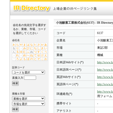
小池酸素工業株式会社(6137) - IR Director
会社名の先頭文字を選択す
るか、業種、市場、コード
コード
6137
を選択してください
企業名
小池酸素工業
会社名
わ
ら
や
ま
は
な
た
さ
か
あ
市場
東証2部
を
り
・
み
ひ
に
ち
し
き
い
ん
る
ゆ
む
ふ
ぬ
つ
す
く
う
業種
機械
・
れ
・
め
へ
ね
て
せ
け
え
・
ろ
よ
も
ほ
の
と
そ
こ
お
日本語Webサイト(*)
http://www.k
証券コード
日本語IRページ(*)
http://www.ko
英語Webサイト(*)
http://www.k
直接入力
英語IRページ(*)
http://www.ko
http://www.k
IR連絡先(*)
業種＆市場
用フォーム
携帯サイト
-
アナリスト
-