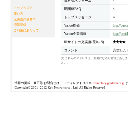
資料請求フォーム
×
トップへ戻る
IR関連FAQ
×
使い方
トップメッセージ
○
充実度評価基準
情報提供
Yahoo株価
http://quo
ご利用にあたって
Yahoo企業情報
http://prof
IRサイトの充実度(星0～5)
コメント
充実した
(*) これらのアドレスは、変更になる可能性があ
さい。
情報の掲載・修正等 お問合せは、 IRディレクトリ担当
irdirectory@internetir.jp
Copyright© 2001- 2012 Key Networks co., Ltd. All Rights Reserved