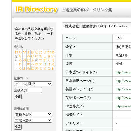
株式会社日阪製作所(6247) - IR Directory
会社名の先頭文字を選択す
るか、業種、市場、コード
コード
6247
を選択してください
企業名
(株)日阪
会社名
わ
ら
や
ま
は
な
た
さ
か
あ
市場
東証1部
を
り
・
み
ひ
に
ち
し
き
い
ん
る
ゆ
む
ふ
ぬ
つ
す
く
う
業種
機械
・
れ
・
め
へ
ね
て
せ
け
え
・
ろ
よ
も
ほ
の
と
そ
こ
お
日本語Webサイト(*)
http://www
証券コード
日本語IRページ(*)
http://www.
英語Webサイト(*)
http://www.
直接入力
英語IRページ(*)
http://www.
IR連絡先(*)
https://ww
業種＆市場
携帯サイト
-
アナリスト
-