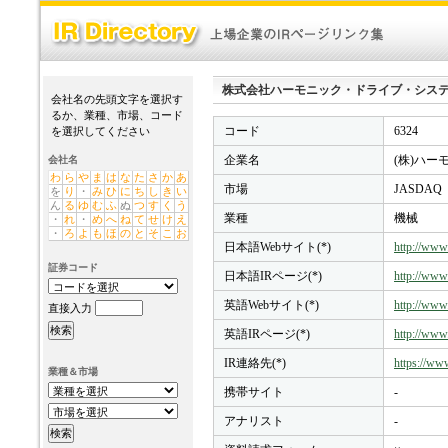
株式会社ハーモニック・ドライブ・システムズ(6324
会社名の先頭文字を選択す
るか、業種、市場、コード
コード
6324
を選択してください
企業名
(株)ハ
会社名
わ
ら
や
ま
は
な
た
さ
か
あ
市場
JASDAQ
を
り
・
み
ひ
に
ち
し
き
い
ん
る
ゆ
む
ふ
ぬ
つ
す
く
う
業種
機械
・
れ
・
め
へ
ね
て
せ
け
え
・
ろ
よ
も
ほ
の
と
そ
こ
お
日本語Webサイト(*)
http://www
証券コード
日本語IRページ(*)
http://www.
英語Webサイト(*)
http://www
直接入力
英語IRページ(*)
http://www
IR連絡先(*)
https://www
業種＆市場
携帯サイト
-
アナリスト
-