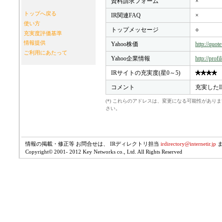
資料請求フォーム
×
トップへ戻る
IR関連FAQ
×
使い方
トップメッセージ
○
充実度評価基準
情報提供
Yahoo株価
http://quo
ご利用にあたって
Yahoo企業情報
http://prof
IRサイトの充実度(星0～5)
コメント
充実したI
(*) これらのアドレスは、変更になる可能性があ
さい。
情報の掲載・修正等 お問合せは、 IRディレクトリ担当
irdirectory@internetir.jp
Copyright© 2001- 2012 Key Networks co., Ltd. All Rights Reserved