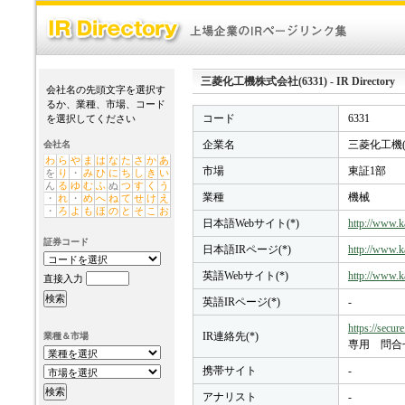
三菱化工機株式会社(6331) - IR Directory
会社名の先頭文字を選択す
るか、業種、市場、コード
コード
6331
を選択してください
企業名
三菱化工機(
会社名
わ
ら
や
ま
は
な
た
さ
か
あ
市場
東証1部
を
り
・
み
ひ
に
ち
し
き
い
ん
る
ゆ
む
ふ
ぬ
つ
す
く
う
業種
機械
・
れ
・
め
へ
ね
て
せ
け
え
・
ろ
よ
も
ほ
の
と
そ
こ
お
日本語Webサイト(*)
http://www.k
証券コード
日本語IRページ(*)
http://www.ka
英語Webサイト(*)
http://www.ka
直接入力
英語IRページ(*)
-
https://secur
IR連絡先(*)
業種＆市場
専用 問合
携帯サイト
-
アナリスト
-