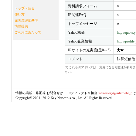
資料請求フォーム
×
トップへ戻る
使い方
IR関連FAQ
×
充実度評価基準
トップメッセージ
○
情報提供
Yahoo株価
http://quote
ご利用にあたって
Yahoo企業情報
http://profil
IRサイトの充実度(星0～5)
コメント
決算短信他
(*) これらのアドレスは、変更になる可能性があ
さい。
情報の掲載・修正等 お問合せは、 IRディレクトリ担当
irdirectory@internetir.jp
Copyright© 2001- 2012 Key Networks co., Ltd. All Rights Reserved