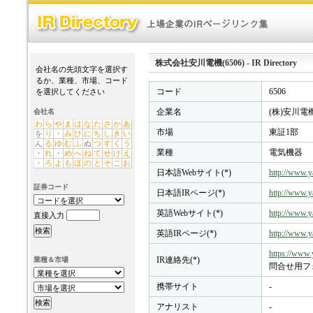
株式会社安川電機(6506) - IR Directory
会社名の先頭文字を選択す
るか、業種、市場、コード
コード
6506
を選択してください
企業名
(株)安川電
会社名
わ
ら
や
ま
は
な
た
さ
か
あ
市場
東証1部
を
り
・
み
ひ
に
ち
し
き
い
ん
る
ゆ
む
ふ
ぬ
つ
す
く
う
業種
電気機器
・
れ
・
め
へ
ね
て
せ
け
え
・
ろ
よ
も
ほ
の
と
そ
こ
お
日本語Webサイト(*)
http://www.y
証券コード
日本語IRページ(*)
http://www.y
英語Webサイト(*)
http://www.y
直接入力
英語IRページ(*)
http://www.y
https://www.
IR連絡先(*)
業種＆市場
問合せ用フ
携帯サイト
-
アナリスト
-