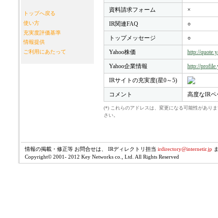
資料請求フォーム
×
トップへ戻る
使い方
IR関連FAQ
○
充実度評価基準
トップメッセージ
○
情報提供
Yahoo株価
http://quote
ご利用にあたって
Yahoo企業情報
http://profil
IRサイトの充実度(星0～5)
コメント
高度なIRペ
(*) これらのアドレスは、変更になる可能性があ
さい。
情報の掲載・修正等 お問合せは、 IRディレクトリ担当
irdirectory@internetir.jp
Copyright© 2001- 2012 Key Networks co., Ltd. All Rights Reserved