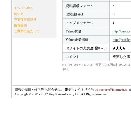
資料請求フォーム
×
トップへ戻る
使い方
IR関連FAQ
○
充実度評価基準
トップメッセージ
○
情報提供
Yahoo株価
http://quote
ご利用にあたって
Yahoo企業情報
http://profil
IRサイトの充実度(星0～5)
コメント
充実したI
(*) これらのアドレスは、変更になる可能性があ
さい。
情報の掲載・修正等 お問合せは、 IRディレクトリ担当
irdirectory@internetir.jp
Copyright© 2001- 2012 Key Networks co., Ltd. All Rights Reserved