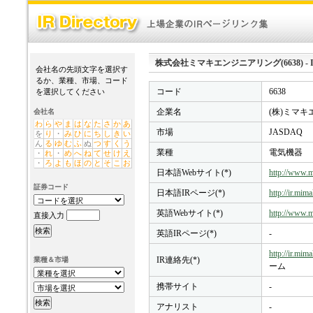
株式会社ミマキエンジニアリング(6638) - IR D
会社名の先頭文字を選択す
るか、業種、市場、コード
コード
6638
を選択してください
企業名
(株)ミマ
会社名
わ
ら
や
ま
は
な
た
さ
か
あ
市場
JASDAQ
を
り
・
み
ひ
に
ち
し
き
い
ん
る
ゆ
む
ふ
ぬ
つ
す
く
う
業種
電気機器
・
れ
・
め
へ
ね
て
せ
け
え
・
ろ
よ
も
ほ
の
と
そ
こ
お
日本語Webサイト(*)
http://www.m
証券コード
日本語IRページ(*)
http://ir.mima
英語Webサイト(*)
http://www.m
直接入力
英語IRページ(*)
-
http://ir.mima
IR連絡先(*)
業種＆市場
ーム
携帯サイト
-
アナリスト
-