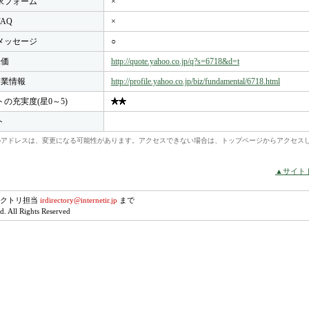
求フォーム
×
FAQ
×
メッセージ
○
株価
http://quote.yahoo.co.jp/q?s=6718&d=t
o企業情報
http://profile.yahoo.co.jp/biz/fundamental/6718.html
トの充実度(星0～5)
ト
れらのアドレスは、変更になる可能性があります。アクセスできない場合は、トップページからアクセス
▲サイト
レクトリ担当
irdirectory@internetir.jp
まで
. All Rights Reserved