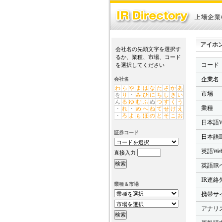
アイホン株式
会社名の先頭文字を選択す
るか、業種、市場、コード
コード
を選択してください
企業名
会社名
わ
ら
や
ま
は
な
た
さ
か
あ
市場
を
り
・
み
ひ
に
ち
し
き
い
ん
る
ゆ
む
ふ
ぬ
つ
す
く
う
業種
・
れ
・
め
へ
ね
て
せ
け
え
・
ろ
よ
も
ほ
の
と
そ
こ
お
日本語W
証券コード
日本語I
英語We
直接入力
英語IR
IR連絡先
業種＆市場
携帯サ
アナリ