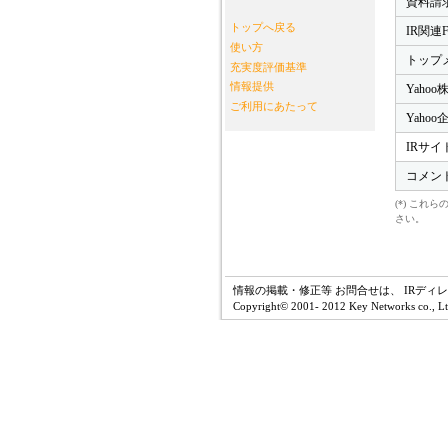
資料請
トップへ戻る
IR関連
使い方
トップ
充実度評価基準
情報提供
Yahoo
ご利用にあたって
Yaho
IRサイ
コメン
(*) こ
さい。
情報の掲載・修正等 お問合せは、 IRディ
Copyright© 2001- 2012 Key Networks co., Ltd