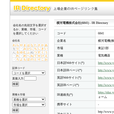
横河電機株式会社(6841) - IR Directory
会社名の先頭文字を選択す
るか、業種、市場、コード
コード
6841
を選択してください
企業名
横河電機(株
会社名
わ
ら
や
ま
は
な
た
さ
か
あ
市場
東証1部
を
り
・
み
ひ
に
ち
し
き
い
ん
る
ゆ
む
ふ
ぬ
つ
す
く
う
業種
電気機器
・
れ
・
め
へ
ね
て
せ
け
え
・
ろ
よ
も
ほ
の
と
そ
こ
お
日本語Webサイト(*)
http://www.y
証券コード
日本語IRページ(*)
http://www.y
英語Webサイト(*)
http://www.
直接入力
英語IRページ(*)
http://www.y
https://plus
IR連絡先(*)
業種＆市場
ォーム
携帯サイト
-
http://www.y