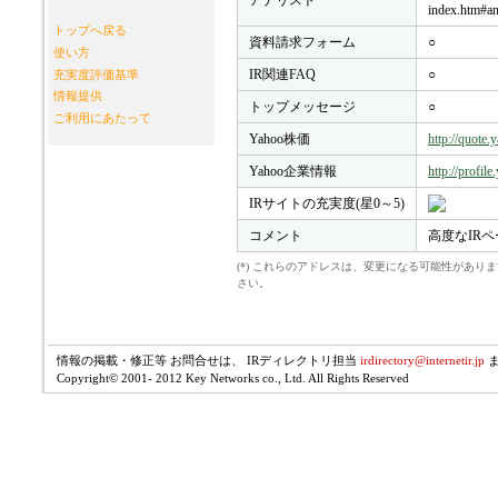
アナリスト
index.htm#a
トップへ戻る
資料請求フォーム
○
使い方
IR関連FAQ
○
充実度評価基準
情報提供
トップメッセージ
○
ご利用にあたって
Yahoo株価
http://quote
Yahoo企業情報
http://profil
IRサイトの充実度(星0～5)
コメント
高度なIRペ
(*) これらのアドレスは、変更になる可能性があ
さい。
情報の掲載・修正等 お問合せは、 IRディレクトリ担当
irdirectory@internetir.jp
Copyright© 2001- 2012 Key Networks co., Ltd. All Rights Reserved