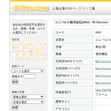
ユニパルス株式会社(6842) - IR Directory
会社名の先頭文字を選択す
るか、業種、市場、コード
コード
6842
を選択してください
企業名
ユニパルス(
会社名
わ
ら
や
ま
は
な
た
さ
か
あ
市場
東証2部
を
り
・
み
ひ
に
ち
し
き
い
ん
る
ゆ
む
ふ
ぬ
つ
す
く
う
業種
電気機器
・
れ
・
め
へ
ね
て
せ
け
え
・
ろ
よ
も
ほ
の
と
そ
こ
お
日本語Webサイト(*)
http://www.u
証券コード
日本語IRページ(*)
http://www.u
英語Webサイト(*)
http://www.u
直接入力
英語IRページ(*)
http://www.u
https://mt104
IR連絡先(*)
業種＆市場
フォーム
携帯サイト
-
アナリスト
-