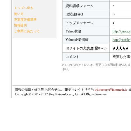
資料請求フォーム
×
トップへ戻る
使い方
IR関連FAQ
○
充実度評価基準
トップメッセージ
○
情報提供
Yahoo株価
http://quote
ご利用にあたって
Yahoo企業情報
http://profil
IRサイトの充実度(星0～5)
コメント
充実したI
(*) これらのアドレスは、変更になる可能性があ
さい。
情報の掲載・修正等 お問合せは、 IRディレクトリ担当
irdirectory@internetir.jp
Copyright© 2001- 2012 Key Networks co., Ltd. All Rights Reserved