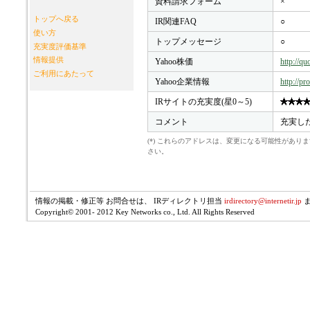
資料請求フォーム
×
トップへ戻る
IR関連FAQ
○
使い方
トップメッセージ
○
充実度評価基準
情報提供
Yahoo株価
http://q
ご利用にあたって
Yahoo企業情報
http://pr
IRサイトの充実度(星0～5)
コメント
充実した
(*) これらのアドレスは、変更になる可能性があ
さい。
情報の掲載・修正等 お問合せは、 IRディレクトリ担当
irdirectory@internetir.jp
Copyright© 2001- 2012 Key Networks co., Ltd. All Rights Reserved