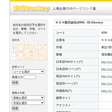
ＫＯＡ株式会社(6999) - IR Directory
会社名の先頭文字を選択す
るか、業種、市場、コード
コード
6999
を選択してください
企業名
ＫＯＡ(
会社名
わ
ら
や
ま
は
な
た
さ
か
あ
市場
東証1部
を
り
・
み
ひ
に
ち
し
き
い
ん
る
ゆ
む
ふ
ぬ
つ
す
く
う
業種
電気機
・
れ
・
め
へ
ね
て
せ
け
え
・
ろ
よ
も
ほ
の
と
そ
こ
お
日本語Webサイト(*)
http://w
証券コード
日本語IRページ(*)
http://ww
英語Webサイト(*)
http://w
直接入力
英語IRページ(*)
http://ww
IR連絡先(*)
https://e
業種＆市場
携帯サイト
-
アナリスト
-