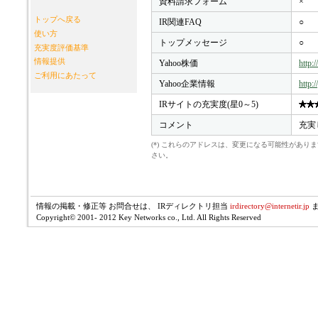
資料請求フォーム
×
トップへ戻る
IR関連FAQ
○
使い方
トップメッセージ
○
充実度評価基準
情報提供
Yahoo株価
http:
ご利用にあたって
Yahoo企業情報
http:
IRサイトの充実度(星0～5)
コメント
充実
(*) これらのアドレスは、変更になる可能性があ
さい。
情報の掲載・修正等 お問合せは、 IRディレクトリ担当
irdirectory@internetir.jp
Copyright© 2001- 2012 Key Networks co., Ltd. All Rights Reserved