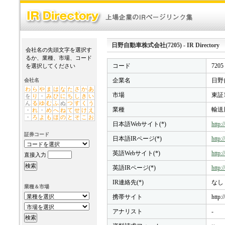
日野自動車株式会社(7205) - IR Directory
会社名の先頭文字を選択す
るか、業種、市場、コード
コード
7205
を選択してください
企業名
日野
会社名
わ
ら
や
ま
は
な
た
さ
か
あ
市場
東証
を
り
・
み
ひ
に
ち
し
き
い
ん
る
ゆ
む
ふ
ぬ
つ
す
く
う
業種
輸送
・
れ
・
め
へ
ね
て
せ
け
え
・
ろ
よ
も
ほ
の
と
そ
こ
お
日本語Webサイト(*)
http:
証券コード
日本語IRページ(*)
http:
英語Webサイト(*)
http:
直接入力
英語IRページ(*)
http:
IR連絡先(*)
なし
業種＆市場
携帯サイト
http:
アナリスト
-