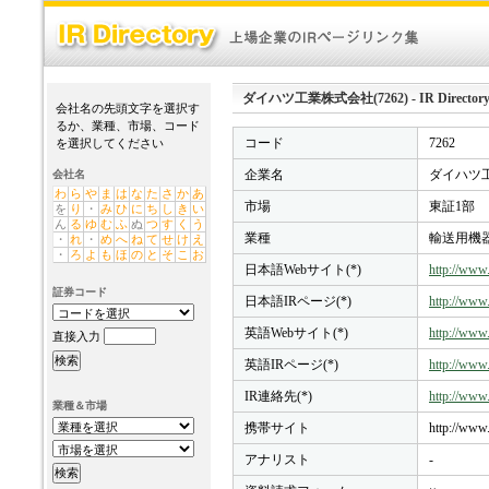
ダイハツ工業株式会社(7262) - IR Director
会社名の先頭文字を選択す
るか、業種、市場、コード
コード
7262
を選択してください
企業名
ダイハツ工
会社名
わ
ら
や
ま
は
な
た
さ
か
あ
市場
東証1部
を
り
・
み
ひ
に
ち
し
き
い
ん
る
ゆ
む
ふ
ぬ
つ
す
く
う
業種
輸送用機
・
れ
・
め
へ
ね
て
せ
け
え
・
ろ
よ
も
ほ
の
と
そ
こ
お
日本語Webサイト(*)
http://www.
証券コード
日本語IRページ(*)
http://www.
英語Webサイト(*)
http://www
直接入力
英語IRページ(*)
http://www.
IR連絡先(*)
http://www.
業種＆市場
携帯サイト
http://www.
アナリスト
-