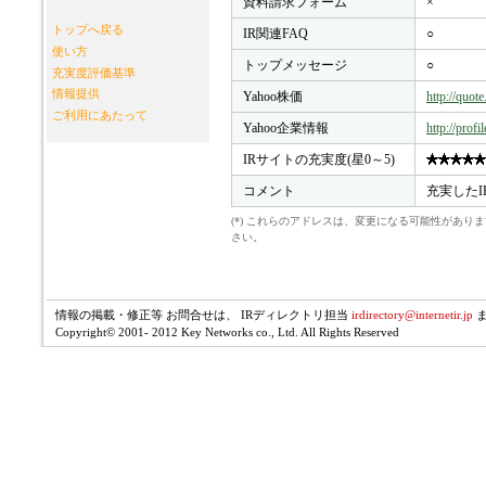
資料請求フォーム
×
トップへ戻る
IR関連FAQ
○
使い方
トップメッセージ
○
充実度評価基準
情報提供
Yahoo株価
http://quo
ご利用にあたって
Yahoo企業情報
http://prof
IRサイトの充実度(星0～5)
コメント
充実したI
(*) これらのアドレスは、変更になる可能性があ
さい。
情報の掲載・修正等 お問合せは、 IRディレクトリ担当
irdirectory@internetir.jp
Copyright© 2001- 2012 Key Networks co., Ltd. All Rights Reserved