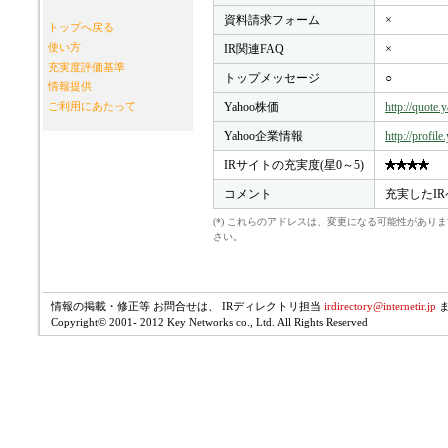
資料請求フォーム
×
トップへ戻る
使い方
IR関連FAQ
×
充実度評価基準
トップメッセージ
○
情報提供
Yahoo株価
http://quote
ご利用にあたって
Yahoo企業情報
http://profil
IRサイトの充実度(星0～5)
コメント
充実したI
(*) これらのアドレスは、変更になる可能性があ
さい。
情報の掲載・修正等 お問合せは、 IRディレクトリ担当
irdirectory@internetir.jp
Copyright© 2001- 2012 Key Networks co., Ltd. All Rights Reserved