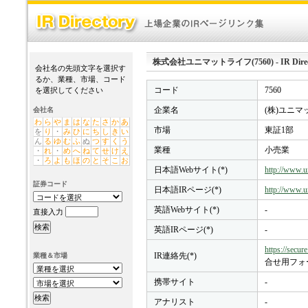
株式会社ユニマットライフ(7560) - IR Direc
会社名の先頭文字を選択す
るか、業種、市場、コード
コード
7560
を選択してください
企業名
(株)ユニ
会社名
わ
ら
や
ま
は
な
た
さ
か
あ
市場
東証1部
を
り
・
み
ひ
に
ち
し
き
い
ん
る
ゆ
む
ふ
ぬ
つ
す
く
う
業種
小売業
・
れ
・
め
へ
ね
て
せ
け
え
・
ろ
よ
も
ほ
の
と
そ
こ
お
日本語Webサイト(*)
http://www.un
証券コード
日本語IRページ(*)
http://www.un
英語Webサイト(*)
-
直接入力
英語IRページ(*)
-
https://secur
IR連絡先(*)
業種＆市場
合せ用フォ
携帯サイト
-
アナリスト
-