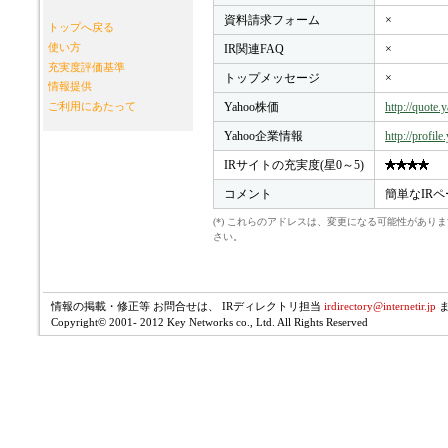
資料請求フォーム
×
トップへ戻る
使い方
IR関連FAQ
×
充実度評価基準
トップメッセージ
×
情報提供
Yahoo株価
http://quote
ご利用にあたって
Yahoo企業情報
http://profil
IRサイトの充実度(星0～5)
コメント
簡単なIRペ
(*) これらのアドレスは、変更になる可能性があ
さい。
情報の掲載・修正等 お問合せは、 IRディレクトリ担当
irdirectory@internetir.jp
Copyright© 2001- 2012 Key Networks co., Ltd. All Rights Reserved