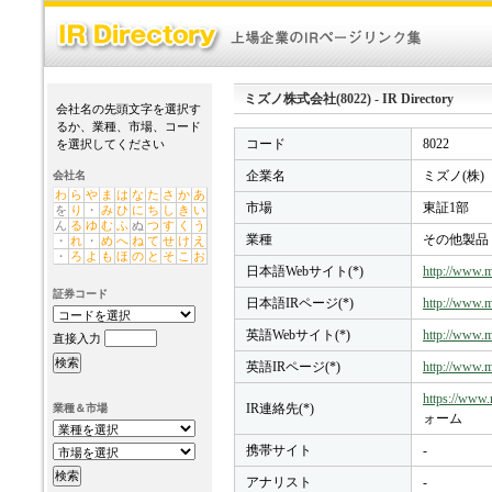
ミズノ株式会社(8022) - IR Directory
会社名の先頭文字を選択す
るか、業種、市場、コード
コード
8022
を選択してください
企業名
ミズノ(株)
会社名
わ
ら
や
ま
は
な
た
さ
か
あ
市場
東証1部
を
り
・
み
ひ
に
ち
し
き
い
ん
る
ゆ
む
ふ
ぬ
つ
す
く
う
業種
その他製品
・
れ
・
め
へ
ね
て
せ
け
え
・
ろ
よ
も
ほ
の
と
そ
こ
お
日本語Webサイト(*)
http://www.m
証券コード
日本語IRページ(*)
http://www.m
英語Webサイト(*)
http://www.
直接入力
英語IRページ(*)
http://www.m
https://www.
IR連絡先(*)
業種＆市場
ォーム
携帯サイト
-
アナリスト
-