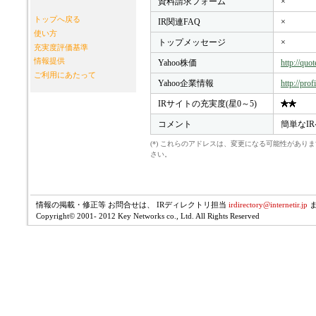
資料請求フォーム
×
トップへ戻る
IR関連FAQ
×
使い方
トップメッセージ
×
充実度評価基準
情報提供
Yahoo株価
http://qu
ご利用にあたって
Yahoo企業情報
http://pro
IRサイトの充実度(星0～5)
コメント
簡単なI
(*) これらのアドレスは、変更になる可能性があ
さい。
情報の掲載・修正等 お問合せは、 IRディレクトリ担当
irdirectory@internetir.jp
Copyright© 2001- 2012 Key Networks co., Ltd. All Rights Reserved