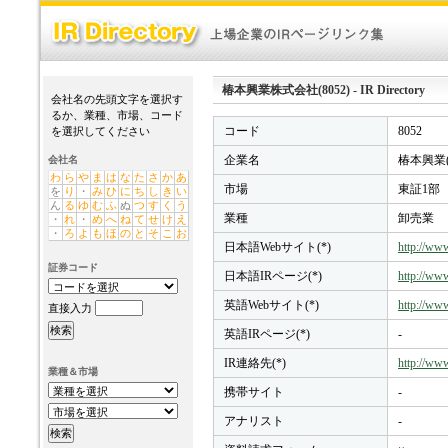
椿本興業株式会社(8052) - IR Directory
会社名の先頭文字を選択す
るか、業種、市場、コード
コード
8052
を選択してください
企業名
椿本興業(
会社名
わ
ら
や
ま
は
な
た
さ
か
あ
市場
東証1部
を
り
・
み
ひ
に
ち
し
き
い
ん
る
ゆ
む
ふ
ぬ
つ
す
く
う
業種
卸売業
・
れ
・
め
へ
ね
て
せ
け
え
・
ろ
よ
も
ほ
の
と
そ
こ
お
日本語Webサイト(*)
http://www
証券コード
日本語IRページ(*)
http://www
英語Webサイト(*)
http://www
直接入力
英語IRページ(*)
-
IR連絡先(*)
http://www
業種＆市場
携帯サイト
-
アナリスト
-