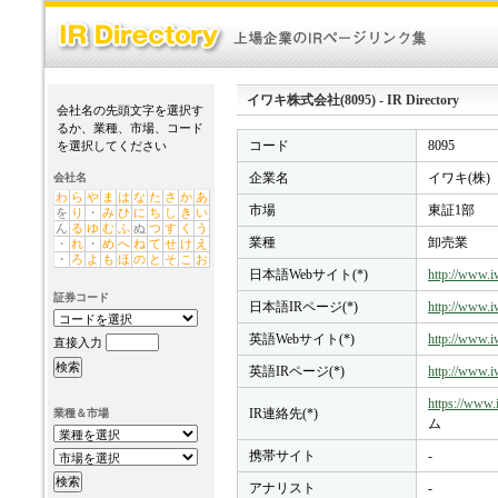
イワキ株式会社(8095) - IR Directory
会社名の先頭文字を選択す
るか、業種、市場、コード
コード
8095
を選択してください
企業名
イワキ(株)
会社名
わ
ら
や
ま
は
な
た
さ
か
あ
市場
東証1部
を
り
・
み
ひ
に
ち
し
き
い
ん
る
ゆ
む
ふ
ぬ
つ
す
く
う
業種
卸売業
・
れ
・
め
へ
ね
て
せ
け
え
・
ろ
よ
も
ほ
の
と
そ
こ
お
日本語Webサイト(*)
http://www.i
証券コード
日本語IRページ(*)
http://www.iw
英語Webサイト(*)
http://www.i
直接入力
英語IRページ(*)
http://www.iw
https://www.i
IR連絡先(*)
業種＆市場
ム
携帯サイト
-
アナリスト
-