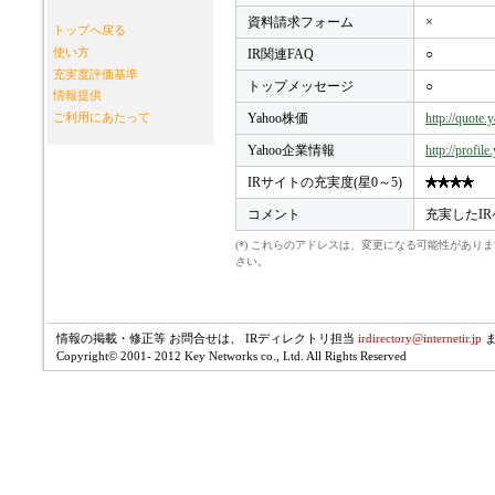
資料請求フォーム
×
トップへ戻る
使い方
IR関連FAQ
○
充実度評価基準
トップメッセージ
○
情報提供
Yahoo株価
http://quote
ご利用にあたって
Yahoo企業情報
http://profil
IRサイトの充実度(星0～5)
コメント
充実したI
(*) これらのアドレスは、変更になる可能性があ
さい。
情報の掲載・修正等 お問合せは、 IRディレクトリ担当
irdirectory@internetir.jp
Copyright© 2001- 2012 Key Networks co., Ltd. All Rights Reserved