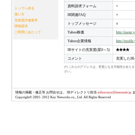
資料請求フォーム
×
トップへ戻る
使い方
IR関連FAQ
×
充実度評価基準
トップメッセージ
○
情報提供
Yahoo株価
http://quote
ご利用にあたって
Yahoo企業情報
http://profil
IRサイトの充実度(星0～5)
コメント
充実したI
(*) これらのアドレスは、変更になる可能性があ
さい。
情報の掲載・修正等 お問合せは、 IRディレクトリ担当
irdirectory@internetir.jp
Copyright© 2001- 2012 Key Networks co., Ltd. All Rights Reserved