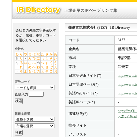
都築電気株式会社(8157) - IR Directory
会社名の先頭文字を選択す
るか、業種、市場、コード
コード
8157
を選択してください
企業名
都築電気(株
会社名
わ
ら
や
ま
は
な
た
さ
か
あ
市場
東証2部
を
り
・
み
ひ
に
ち
し
き
い
ん
る
ゆ
む
ふ
ぬ
つ
す
く
う
業種
卸売業
・
れ
・
め
へ
ね
て
せ
け
え
・
ろ
よ
も
ほ
の
と
そ
こ
お
日本語Webサイト(*)
http://www.ts
証券コード
日本語IRページ(*)
http://www.ts
英語Webサイト(*)
http://www.ts
直接入力
英語IRページ(*)
-
https://reg3
IR連絡先(*)
業種＆市場
bc212a16aad
携帯サイト
-
アナリスト
-