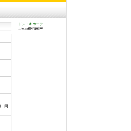
ドン・キホーテ
InternetIR掲載中
用 問