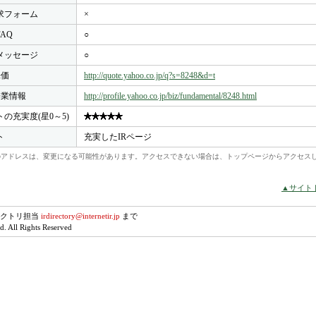
求フォーム
×
FAQ
○
メッセージ
○
株価
http://quote.yahoo.co.jp/q?s=8248&d=t
o企業情報
http://profile.yahoo.co.jp/biz/fundamental/8248.html
トの充実度(星0～5)
ト
充実したIRページ
れらのアドレスは、変更になる可能性があります。アクセスできない場合は、トップページからアクセス
▲サイト
レクトリ担当
irdirectory@internetir.jp
まで
. All Rights Reserved