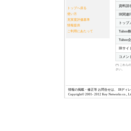
資料請
トップへ戻る
使い方
IR関連
充実度評価基準
トップ
情報提供
Yahoo
ご利用にあたって
Yaho
IRサイ
コメン
(*) こ
さい。
情報の掲載・修正等 お問合せは、 IRディ
Copyright© 2001- 2012 Key Networks co., Ltd