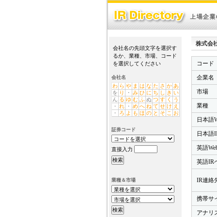
株式会社ニ
会社名の先頭文字を選択す
るか、業種、市場、コード
コード
を選択してください
企業名
会社名
わ
ら
や
ま
は
な
た
さ
か
あ
市場
を
り
・
み
ひ
に
ち
し
き
い
ん
る
ゆ
む
ふ
ぬ
つ
す
く
う
業種
・
れ
・
め
へ
ね
て
せ
け
え
・
ろ
よ
も
ほ
の
と
そ
こ
お
日本語W
証券コード
日本語I
英語We
直接入力
英語IR
IR連絡先
業種＆市場
携帯サ
アナリ