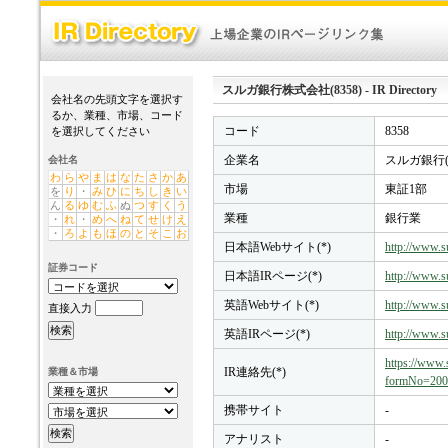
スルガ銀行株式会社(8358) - IR Directory
会社名の先頭文字を選択す
るか、業種、市場、コード
コード
8358
を選択してください
企業名
スルガ銀行(
会社名
わ
ら
や
ま
は
な
た
さ
か
あ
市場
東証1部
を
り
・
み
ひ
に
ち
し
き
い
ん
る
ゆ
む
ふ
ぬ
つ
す
く
う
業種
銀行業
・
れ
・
め
へ
ね
て
せ
け
え
・
ろ
よ
も
ほ
の
と
そ
こ
お
日本語Webサイト(*)
http://www.s
証券コード
日本語IRページ(*)
http://www.s
英語Webサイト(*)
http://www.s
直接入力
英語IRページ(*)
http://www.s
https://www.
IR連絡先(*)
業種＆市場
formNo=200
携帯サイト
-
アナリスト
-