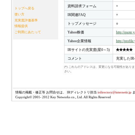
資料請求フォーム
×
トップへ戻る
使い方
IR関連FAQ
×
充実度評価基準
トップメッセージ
○
情報提供
Yahoo株価
http://quote
ご利用にあたって
Yahoo企業情報
http://profil
IRサイトの充実度(星0～5)
コメント
充実したI
(*) これらのアドレスは、変更になる可能性があ
さい。
情報の掲載・修正等 お問合せは、 IRディレクトリ担当
irdirectory@internetir.jp
Copyright© 2001- 2012 Key Networks co., Ltd. All Rights Reserved