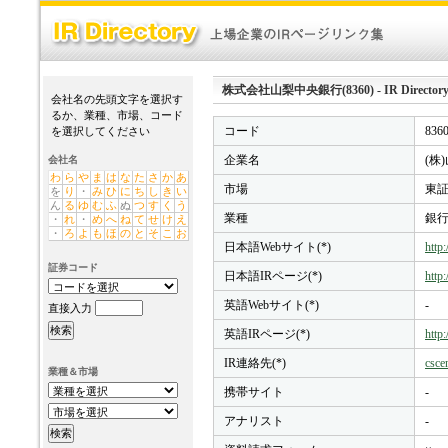
株式会社山梨中央銀行(8360) - IR Director
会社名の先頭文字を選択す
るか、業種、市場、コード
コード
836
を選択してください
企業名
(株
会社名
わ
ら
や
ま
は
な
た
さ
か
あ
市場
東証
を
り
・
み
ひ
に
ち
し
き
い
ん
る
ゆ
む
ふ
ぬ
つ
す
く
う
業種
銀
・
れ
・
め
へ
ね
て
せ
け
え
・
ろ
よ
も
ほ
の
と
そ
こ
お
日本語Webサイト(*)
http
証券コード
日本語IRページ(*)
http
英語Webサイト(*)
-
直接入力
英語IRページ(*)
http
IR連絡先(*)
csce
業種＆市場
携帯サイト
-
アナリスト
-