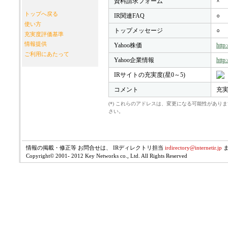
資料請求フォーム
×
トップへ戻る
IR関連FAQ
○
使い方
トップメッセージ
○
充実度評価基準
情報提供
Yahoo株価
http
ご利用にあたって
Yahoo企業情報
http
IRサイトの充実度(星0～5)
コメント
充実
(*) これらのアドレスは、変更になる可能性があ
さい。
情報の掲載・修正等 お問合せは、 IRディレクトリ担当
irdirectory@internetir.jp
Copyright© 2001- 2012 Key Networks co., Ltd. All Rights Reserved