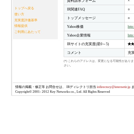
資料請求フォーム
×
トップへ戻る
IR関連FAQ
○
使い方
トップメッセージ
○
充実度評価基準
情報提供
Yahoo株価
http
ご利用にあたって
Yahoo企業情報
http
IRサイトの充実度(星0～5)
コメント
充
(*) これらのアドレスは、変更になる可能性があ
さい。
情報の掲載・修正等 お問合せは、 IRディレクトリ担当
irdirectory@internetir.jp
Copyright© 2001- 2012 Key Networks co., Ltd. All Rights Reserved