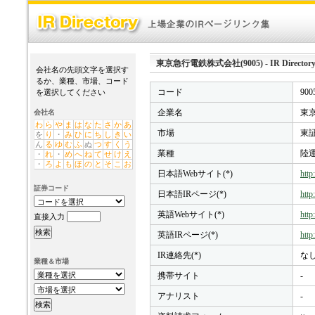
東京急行電鉄株式会社(9005) - IR Director
会社名の先頭文字を選択す
るか、業種、市場、コード
コード
900
を選択してください
企業名
東京
会社名
わ
ら
や
ま
は
な
た
さ
か
あ
市場
東証
を
り
・
み
ひ
に
ち
し
き
い
ん
る
ゆ
む
ふ
ぬ
つ
す
く
う
業種
陸
・
れ
・
め
へ
ね
て
せ
け
え
・
ろ
よ
も
ほ
の
と
そ
こ
お
日本語Webサイト(*)
http
証券コード
日本語IRページ(*)
http
英語Webサイト(*)
http
直接入力
英語IRページ(*)
http
IR連絡先(*)
な
業種＆市場
携帯サイト
-
アナリスト
-