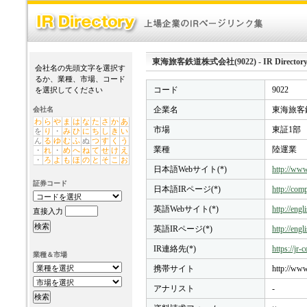
東海旅客鉄道株式会社(9022) - IR Director
会社名の先頭文字を選択す
るか、業種、市場、コード
コード
9022
を選択してください
企業名
東海旅客
会社名
わ
ら
や
ま
は
な
た
さ
か
あ
市場
東証1部
を
り
・
み
ひ
に
ち
し
き
い
ん
る
ゆ
む
ふ
ぬ
つ
す
く
う
業種
陸運業
・
れ
・
め
へ
ね
て
せ
け
え
・
ろ
よ
も
ほ
の
と
そ
こ
お
日本語Webサイト(*)
http://www.
証券コード
日本語IRページ(*)
http://comp
英語Webサイト(*)
http://engl
直接入力
英語IRページ(*)
http://engl
IR連絡先(*)
https://jr-
業種＆市場
携帯サイト
http://www.
アナリスト
-