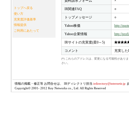
資料請求フォーム
×
トップへ戻る
IR関連FAQ
○
使い方
トップメッセージ
○
充実度評価基準
情報提供
Yahoo株価
http://quo
ご利用にあたって
Yahoo企業情報
http://pro
IRサイトの充実度(星0～5)
コメント
充実した
(*) これらのアドレスは、変更になる可能性があ
さい。
情報の掲載・修正等 お問合せは、 IRディレクトリ担当
irdirectory@internetir.jp
Copyright© 2001- 2012 Key Networks co., Ltd. All Rights Reserved