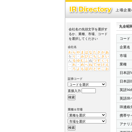
丸全昭和運輸
会社名の先頭文字を選択す
るか、業種、市場、コード
コード
を選択してください
企業名
会社名
わ
ら
や
ま
は
な
た
さ
か
あ
市場
を
り
・
み
ひ
に
ち
し
き
い
ん
る
ゆ
む
ふ
ぬ
つ
す
く
う
業種
・
れ
・
め
へ
ね
て
せ
け
え
・
ろ
よ
も
ほ
の
と
そ
こ
お
日本語W
証券コード
日本語I
英語We
直接入力
英語IR
IR連絡先
業種＆市場
携帯サ
アナリ