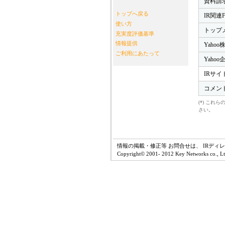
資料請
トップへ戻る
IR関連
使い方
トップ
充実度評価基準
情報提供
Yahoo
ご利用にあたって
Yaho
IRサイ
コメン
(*) こ
さい。
情報の掲載・修正等 お問合せは、 IRディ
Copyright© 2001- 2012 Key Networks co., Ltd