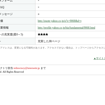
求フォーム
×
FAQ
×
メッセージ
○
株価
http://quote.yahoo.co.jp/q?s=9068&d=t
o企業情報
http://profile.yahoo.co.jp/biz/fundamental/9068.html
トの充実度(星0～5)
ト
充実したIRページ
れらのアドレスは、変更になる可能性があります。アクセスできない場合は、トップページからアクセス
▲サイト
レクトリ担当
irdirectory@internetir.jp
まで
. All Rights Reserved