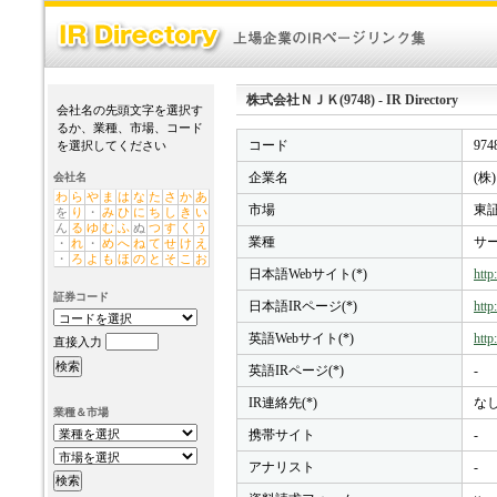
株式会社ＮＪＫ(9748) - IR Directory
会社名の先頭文字を選択す
るか、業種、市場、コード
コード
974
を選択してください
企業名
(株
会社名
わ
ら
や
ま
は
な
た
さ
か
あ
市場
東証
を
り
・
み
ひ
に
ち
し
き
い
ん
る
ゆ
む
ふ
ぬ
つ
す
く
う
業種
サ
・
れ
・
め
へ
ね
て
せ
け
え
・
ろ
よ
も
ほ
の
と
そ
こ
お
日本語Webサイト(*)
http
証券コード
日本語IRページ(*)
http
英語Webサイト(*)
http
直接入力
英語IRページ(*)
-
IR連絡先(*)
な
業種＆市場
携帯サイト
-
アナリスト
-