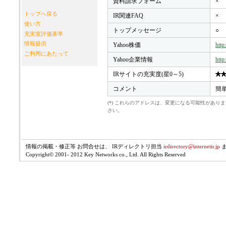
資料請求フォーム
×
トップへ戻る
IR関連FAQ
×
使い方
トップメッセージ
○
充実度評価基準
情報提供
Yahoo株価
http
ご利用にあたって
Yahoo企業情報
http
IRサイトの充実度(星0～5)
コメント
簡単
(*) これらのアドレスは、変更になる可能性があ
さい。
情報の掲載・修正等 お問合せは、 IRディレクトリ担当
irdirectory@internetir.jp
Copyright© 2001- 2012 Key Networks co., Ltd. All Rights Reserved