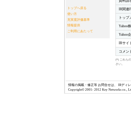
資料請
トップへ戻る
IR関連
使い方
トップ
充実度評価基準
情報提供
Yahoo
ご利用にあたって
Yaho
IRサイ
コメン
(*) こ
さい。
情報の掲載・修正等 お問合せは、 IRディ
Copyright© 2001- 2012 Key Networks co., Ltd