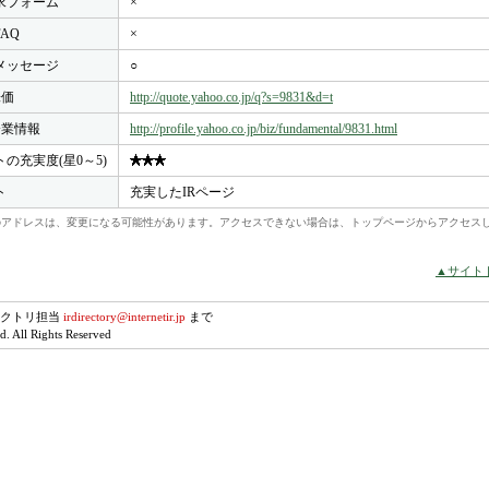
求フォーム
×
FAQ
×
メッセージ
○
株価
http://quote.yahoo.co.jp/q?s=9831&d=t
o企業情報
http://profile.yahoo.co.jp/biz/fundamental/9831.html
トの充実度(星0～5)
ト
充実したIRページ
れらのアドレスは、変更になる可能性があります。アクセスできない場合は、トップページからアクセス
▲サイト
レクトリ担当
irdirectory@internetir.jp
まで
. All Rights Reserved