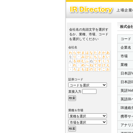
株式会社ヤマ
会社名の先頭文字を選択す
るか、業種、市場、コード
コード
を選択してください
企業名
会社名
わ
ら
や
ま
は
な
た
さ
か
あ
市場
を
り
・
み
ひ
に
ち
し
き
い
ん
る
ゆ
む
ふ
ぬ
つ
す
く
う
業種
・
れ
・
め
へ
ね
て
せ
け
え
・
ろ
よ
も
ほ
の
と
そ
こ
お
日本語W
証券コード
日本語I
英語We
直接入力
英語IR
IR連絡先
業種＆市場
携帯サ
アナリ